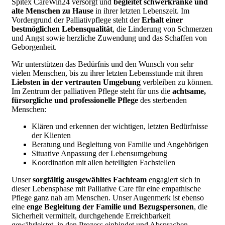
Spitex CareWin24 versorgt und
begleitet schwerkranke und
alte Menschen zu Hause
in ihrer letzten Lebenszeit. Im
Vordergrund der Palliativpflege steht der
Erhalt einer
bestmöglichen Lebensqualität
, die Linderung von Schmerzen
und Angst sowie herzliche Zuwendung und das Schaffen von
Geborgenheit.
Wir unterstützen das Bedürfnis und den Wunsch von sehr
vielen Menschen, bis zu ihrer letzten Lebensstunde mit ihren
Liebsten in der vertrauten Umgebung
verbleiben zu können.
Im Zentrum der palliativen Pflege steht für uns die
achtsame,
fürsorgliche und professionelle Pflege
des sterbenden
Menschen:
Klären und erkennen der wichtigen, letzten Bedürfnisse
der Klienten
Beratung und Begleitung von Familie und Angehörigen
Situative Anpassung der Lebensumgebung
Koordination mit allen beteiligten Fachstellen
Unser
sorgfältig ausgewähltes Fachteam
engagiert sich in
dieser Lebensphase mit Palliative Care für eine empathische
Pflege ganz nah am Menschen. Unser Augenmerk ist ebenso
eine
enge Begleitung der Familie und Bezugspersonen
, die
Sicherheit vermittelt, durchgehende Erreichbarkeit
gewährleistet, in den Prozess einbindet und Absprachen